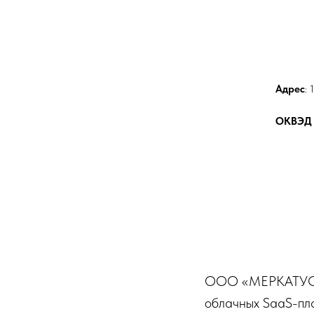
Адрес
: 
ОКВЭД
ООО «МЕРКАТУС» 
облачных SaaS-пл