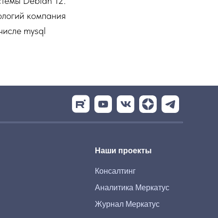
темы Debian 12.
ологий компания
числе mysql
Наши проекты
Консалтинг
Аналитика Меркатус
Журнал Меркатус