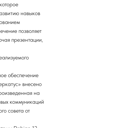
которое
развитию навыков
зованием
ечение позволяет
ючая презентации,
реализуемого
ое обеспечение
еркатус» внесено
произведенная на
овых коммуникаций
го совета от